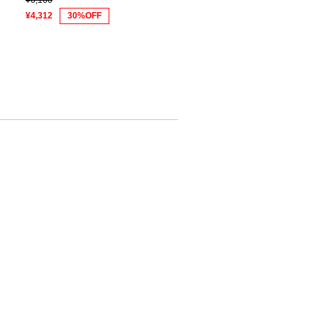
¥6,160
¥4,312
30%OFF