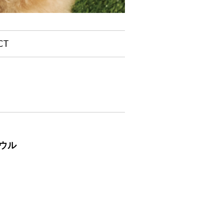
CT
ボウル