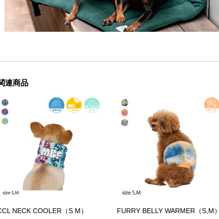
関連商品
CCL NECK COOLER（S.M）
FURRY BELLY WARMER（S,M