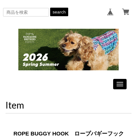
search
Toggle
navigati
Item
ROPE BUGGY HOOK ロープバギーフック