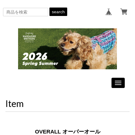
search
Toggle
navigati
Item
OVERALL オーバーオール