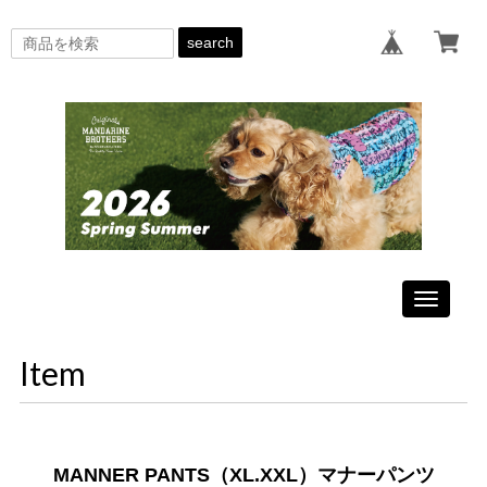
search
Toggle
navigati
Item
MANNER PANTS（XL.XXL）マナーパンツ