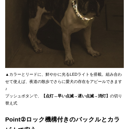
▲カラーとリードに、鮮やかに光るLEDライトを搭載。組み合わ
せて使えば、夜道の散歩でさらに愛犬の存在をアピールできます
♪
プッシュボタンで、
【点灯→早い点滅→遅い点滅→消灯】
の切り
替え式
Point②ロック機構付きのバックルとカラ