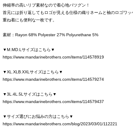
伸縮率の高いリブ素材なので着心地バツグン！
首元には折り返してもロゴが見える仕様の織りネームと袖のロゴワッ
重ね着にも便利な一枚です。
素材：Rayon 68% Polyester 27% Polyurethane 5%
▼M.MD.Lサイズはこちら▼
https://www.mandarinebrothers.com/items/114578919
▼XL.XLB.XXLサイズはこちら▼
https://www.mandarinebrothers.com/items/114579274
▼3L.4L.5Lサイズはこちら▼
https://www.mandarinebrothers.com/items/114579437
▼サイズ選びにお悩みの方はこちら▼
https://www.mandarinebrothers.com/blog/2023/03/01/112221